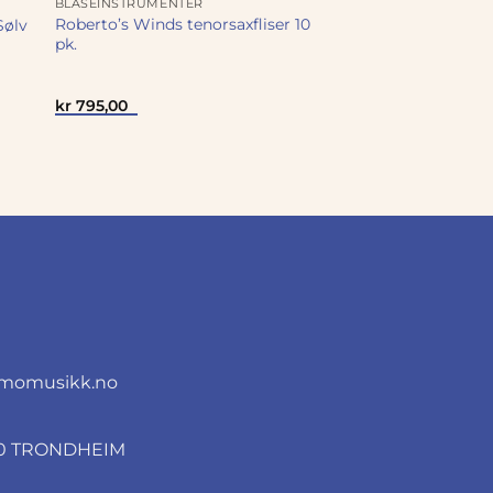
BLÅSEINSTRUMENTER
Roberto’s Winds tenorsaxfliser 10
Sølv
pk.
kr
795,00
momusikk.no
010 TRONDHEIM