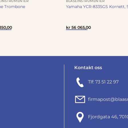
EINSTRUMENTER
BLÅSEINSTRUMENTER
ne Trombone
Yamaha YCR-8335GS Kornett, 
350,00
kr
56 065,00
Kontakt oss
Tlf: 73 51 22 97
firmapost@blaas
Fjordgata 46, 7