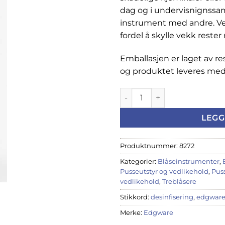
dag og i undervisnigns
instrument med andre. Ve
fordel å skylle vekk reste
Emballasjen er laget av re
og produktet leveres med 
Edgware desinfiseringsspray
LEGG
Produktnummer:
8272
Kategorier:
Blåseinstrumenter
,
Pusseutstyr og vedlikehold
,
Pus
vedlikehold
,
Treblåsere
Stikkord:
desinfisering
,
edgwar
Merke:
Edgware