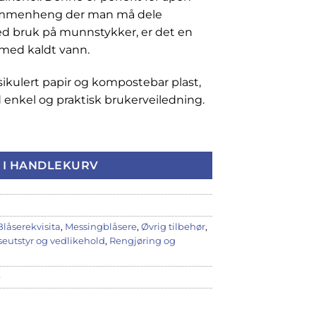
sammenheng der man må dele
d bruk på munnstykker, er det en
r med kaldt vann.
sikulert papir og kompostebar plast,
enkel og praktisk brukerveiledning.
 antall
 I HANDLEKURV
Blåserekvisita
,
Messingblåsere
,
Øvrig tilbehør
,
seutstyr og vedlikehold
,
Rengjøring og
e