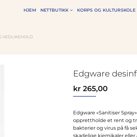
HJEM
NETTBUTIKK
KORPS OG KULTURSKOLE
G VEDLIKEHOLD
Edgware desinf
Zoom
kr
265,00
Edgware «Sanitiser Spray» 
opprettholde et rent og t
bakterier og virus på få s
skadelige kjemikaler eller