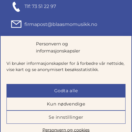
Tlf: 73 51 22 97
firmapost@blaasmomusikk.no
Fjordgata 46, 7010 TRONDHEIM
Personvern og
informasjonskapsler
Org.nr: 935434165
Vi bruker informasjonskapsler for å forbedre vår nettside,
vise kart og se anonymisert besøksstatistikk.
Godta alle
Kun nødvendige
Se innstillinger
Salgsbetingelser
|
Personvern
|
Cookie-innstillinger
Personvern og cookies
Utviklet av
Talkto