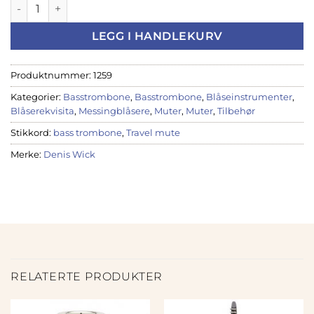
Denis Wick Basstrombone 5583 SM Travel Mute antall
LEGG I HANDLEKURV
Produktnummer:
1259
Kategorier:
Basstrombone
,
Basstrombone
,
Blåseinstrumenter
,
Blåserekvisita
,
Messingblåsere
,
Muter
,
Muter
,
Tilbehør
Stikkord:
bass trombone
,
Travel mute
Merke:
Denis Wick
RELATERTE PRODUKTER