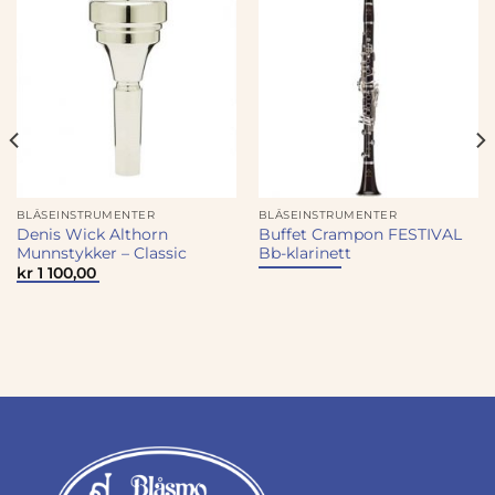
BLÅSEINSTRUMENTER
BLÅSEINSTRUMENTER
Denis Wick Althorn
Buffet Crampon FESTIVAL
Munnstykker – Classic
Bb-klarinett
ærende
kr
1 100,00
4
00.