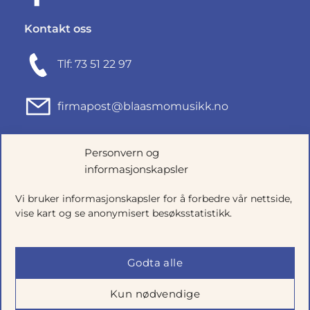
Kontakt oss
Tlf: 73 51 22 97
firmapost@blaasmomusikk.no
Fjordgata 46, 7010 TRONDHEIM
Personvern og
informasjonskapsler
Org.nr: 935434165
Vi bruker informasjonskapsler for å forbedre vår nettside,
vise kart og se anonymisert besøksstatistikk.
Godta alle
Kun nødvendige