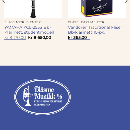
BLÅSEINSTRUMENTER
BLÅSEINSTRUMENTER
YAMAHA YCL-255S Bb-
Vandoren Traditional Fliser
Klarinett, studentmodell
Bb-klarinett 10-pk.
Opprinnelig
Nåværende
kr
9 170,00
kr
8 650,00
kr
365,00
pris
pris
var:
er:
kr 9
kr 8
170,00.
650,00.