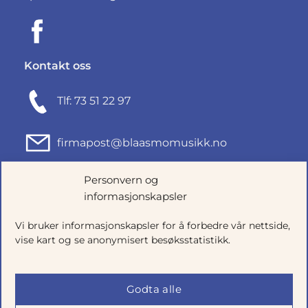
Kontakt oss
Tlf: 73 51 22 97
firmapost@blaasmomusikk.no
Personvern og
Fjordgata 46, 7010 TRONDHEIM
informasjonskapsler
Org.nr: 935434165
Vi bruker informasjonskapsler for å forbedre vår nettside,
vise kart og se anonymisert besøksstatistikk.
Godta alle