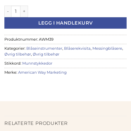
Bobcat ters for messingmunnstykker antall
LEGG I HANDLEKURV
Produktnummer:
AWM39
Kategorier:
Blåseinstrumenter
,
Blåserekvisita
,
Messingblåsere
,
Øvrig tilbehør
,
Øvrig tilbehør
Stikkord:
Munnstykkedor
Merke:
American Way Marketing
RELATERTE PRODUKTER