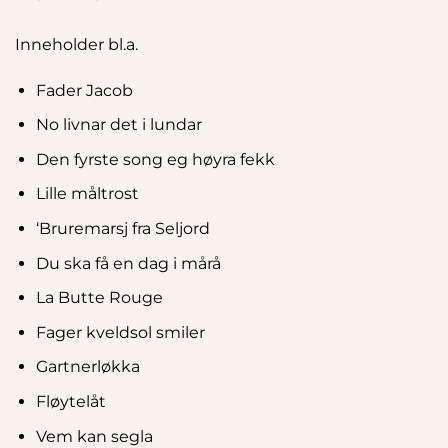
Inneholder bl.a.
Fader Jacob
No livnar det i lundar
Den fyrste song eg høyra fekk
Lille måltrost
‘Bruremarsj fra Seljord
Du ska få en dag i mårå
La Butte Rouge
Fager kveldsol smiler
Gartnerløkka
Fløytelåt
Vem kan segla