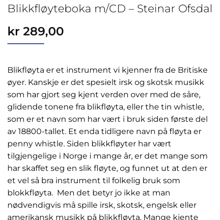
Blikkfløyteboka m/CD – Steinar Ofsdal
kr
289,00
Blikfløyta er et instrument vi kjenner fra de Britiske
øyer. Kanskje er det spesielt irsk og skotsk musikk
som har gjort seg kjent verden over med de såre,
glidende tonene fra blikfløyta, eller the tin whistle,
som er et navn som har vært i bruk siden første del
av 18800-tallet. Et enda tidligere navn på fløyta er
penny whistle. Siden blikkfløyter har vært
tilgjengelige i Norge i mange år, er det mange som
har skaffet seg en slik fløyte, og funnet ut at den er
et vel så bra instrument til folkelig bruk som
blokkfløyta. Men det betyr jo ikke at man
nødvendigvis må spille irsk, skotsk, engelsk eller
amerikansk musikk på blikkfløyta. Mange kjente