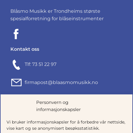
Blåsmo Musikk er Trondheims største
spesialforretning for blåseinstrumenter
Kontakt oss
Tlf: 73 51 22 97
firmapost@blaasmomusikk.no
Fjordgata 46, 7010 TRONDHEIM
Personvern og
informasjonskapsler
Org.nr: 935434165
Vi bruker informasjonskapsler for å forbedre vår nettside,
vise kart og se anonymisert besøksstatistikk.