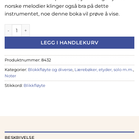
norske melodier klinger også bra på dette
instrumentet, noe denne boka vil prøve å vise.
Blikkfløyteboka m/CD - Steinar Ofsdal antall
LEGG I HANDLEKURV
Produktnummer:
8432
Kategorier:
Blokkfløyte og diverse
,
Lærebøker, etyder, solo m.m.
,
Noter
Stikkord:
Blikkfløyte
BESKRIVELSE