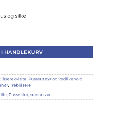
us og silke
/ sopransax, A33 antall
 I HANDLEKURV
Blåserekvisita
,
Pusseutstyr og vedlikehold
,
ehør
,
Treblåsere
ille
,
Pusseklut
,
sopransax