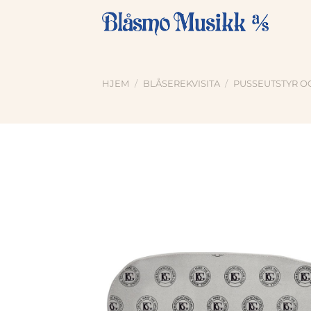
Skip
to
content
HJEM
/
BLÅSEREKVISITA
/
PUSSEUTSTYR O