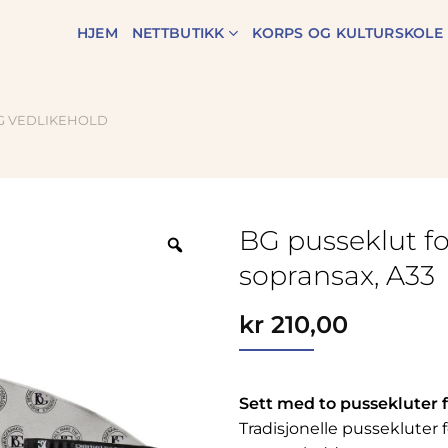
HJEM
NETTBUTIKK
KORPS OG KULTURSKOLE
G VEDLIKEHOLD
BG pusseklut fo
Zoom
sopransax, A33
kr
210,00
Sett med to pussekluter 
Tradisjonelle pussekluter 