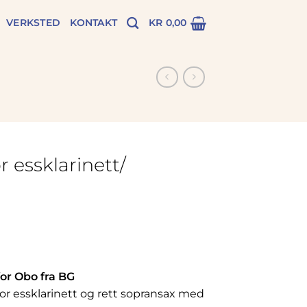
VERKSTED
KONTAKT
KR
0,00
r essklarinett/
for Obo fra BG
for essklarinett og rett sopransax med