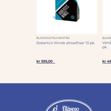
ER
BLÅSEINSTRUMENTER
BLÅS
nal fliser
Vando
Roberto’s Winds altsaxfliser 10 pk.
pk.
kr
595,00
kr
48