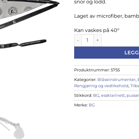
snor og lodd.
Laget av microfiber, bamb
Kan vaskes på 40°
BG pusseklut for essklarinett
LEGG
Produktnummer:
5755
Kategorier:
Blåseinstrumenter
,
Rengjøring og vedlikehold
,
Tilb
Stikkord:
BG
,
essklarinett
,
pussef
Merke:
BG