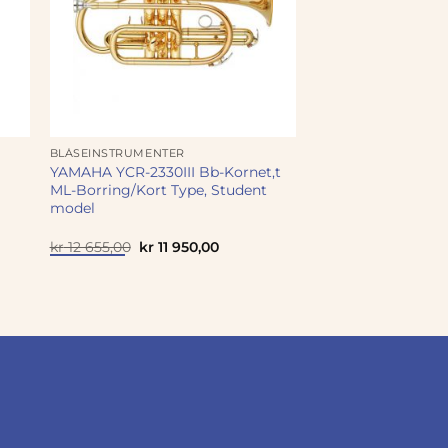
BLÅSEINSTRUMENTER
YAMAHA YCR-2330III Bb-Kornet,t
ML-Borring/Kort Type, Student
model
Opprinnelig
Nåværende
kr
12 655,00
kr
11 950,00
pris
pris
var:
er:
kr 12
kr 11
655,00.
950,00.