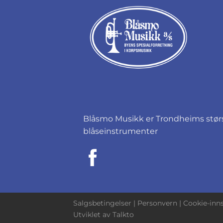
Blåsmo Musikk er Trondheims størst
blåseinstrumenter
Salgsbetingelser
|
Personvern
|
Cookie-inns
Utviklet av
Talkto