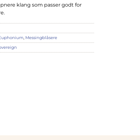
åpnere klang som passer godt for
e.
Euphonium
,
Messingblåsere
overeign