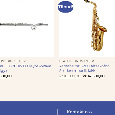
Tilbud!
EINSTRUMENTER
BLÅSEINSTRUMENTER
ter JFL-700WD Fløyte «Wave
Yamaha YAS-280 Altsaxofon,
igy»
Studentmodell, lakk
Opprinnelig
Nåvæ
600,00
kr
16 097,00
kr
14 500,00
pris
pris
var:
er:
kr 16
kr 14
097,00.
500,0
Kontakt oss