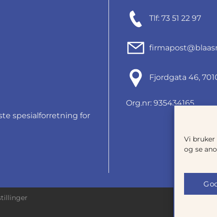
Tlf: 73 51 22 97
firmapost@blaas
Fjordgata 46, 7
Org.nr: 935434165
e spesialforretning for
Vi bruker
og se ano
God
tillinger