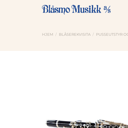
Skip
to
content
HJEM
/
BLÅSEREKVISITA
/
PUSSEUTSTYR O