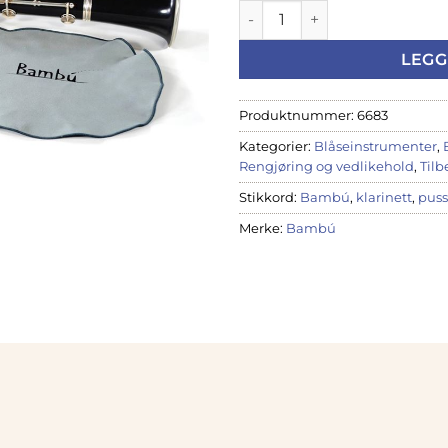
Bambú pusseklut for klarinet
LEGG
Produktnummer:
6683
Kategorier:
Blåseinstrumenter
,
Rengjøring og vedlikehold
,
Tilb
Stikkord:
Bambú
,
klarinett
,
puss
Merke:
Bambú