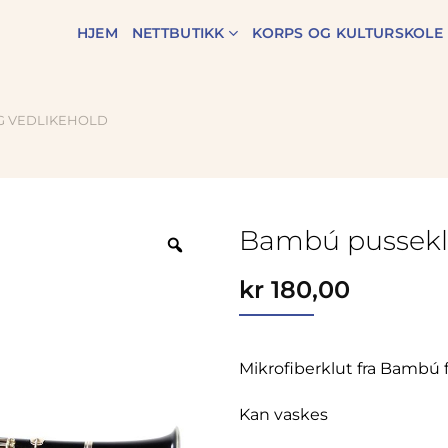
HJEM
NETTBUTIKK
KORPS OG KULTURSKOLE
G VEDLIKEHOLD
Bambú pusseklut
Zoom
kr
180,00
Mikrofiberklut fra Bambú f
Kan vaskes