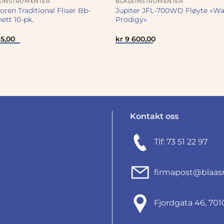
EINSTRUMENTER
BLÅSEINSTRUMENTER
ren Traditional Fliser Bb-
Jupiter JFL-700WD Fløyte «W
nett 10-pk.
Prodigy»
5,00
kr
9 600,00
Kontakt oss
Tlf: 73 51 22 97
firmapost@blaas
Fjordgata 46, 7