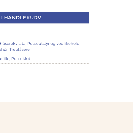
t (PL01) antall
 I HANDLEKURV
Blåserekvisita
,
Pusseutstyr og vedlikehold
,
ehør
,
Treblåsere
efille
,
Pusseklut