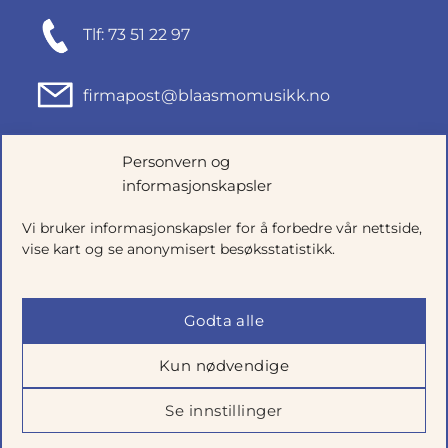
Tlf: 73 51 22 97
firmapost@blaasmomusikk.no
Fjordgata 46, 7010 TRONDHEIM
Personvern og
informasjonskapsler
Org.nr: 935434165
Vi bruker informasjonskapsler for å forbedre vår nettside,
vise kart og se anonymisert besøksstatistikk.
Godta alle
Kun nødvendige
Se innstillinger
Salgsbetingelser
|
Personvern
|
Cookie-innstillinger