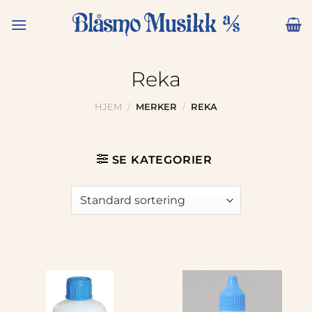
Skip
to
content
Reka
HJEM
/
MERKER
/
REKA
SE KATEGORIER