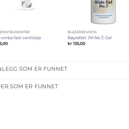
SEINSTRUMENTER
BLÅSEREKVISITA
romba fast ventilolje
Bøylefett JM No.7, Gel
5,00
kr
135,00
NLEGG SOM ER FUNNET
DER SOM ER FUNNET