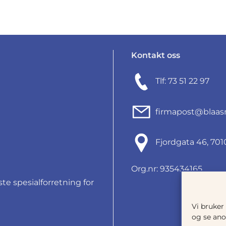
Kontakt oss
Tlf: 73 51 22 97
firmapost@blaas
Fjordgata 46, 7
Org.nr: 935434165
e spesialforretning for
Vi bruker
og se ano