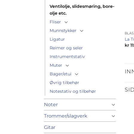
Ventilolje, slidesmøring, bore-
olje etc.
Fliser
Munnstykker
BLÅ
Ligatur
La T
kr
11
Reimer og seler
Instrumentstativ
Muter
IN
Bager/etui
Øvrig tilbehør
SI
Notestativ og tilbehør
Noter
Trommer/slagverk
Gitar