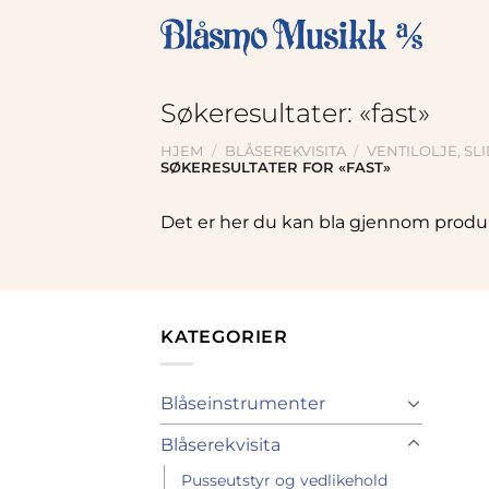
Skip
to
content
Søkeresultater: «fast»
HJEM
/
BLÅSEREKVISITA
/
VENTILOLJE, SL
SØKERESULTATER FOR «FAST»
Det er her du kan bla gjennom produ
KATEGORIER
Blåseinstrumenter
Blåserekvisita
Pusseutstyr og vedlikehold