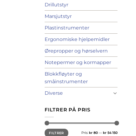
Drillutstyr
Marsjutstyr
Plastinstrumenter
Ergonomiske hjelpemidler
Ørepropper og hørselvern
Notepermer og kormapper
Blokkfløyter og
småinstrumenter
Diverse
FILTRER PÅ PRIS
Min.
Makspris
Pris:
kr 80
—
kr 54 150
FILTRER
pris