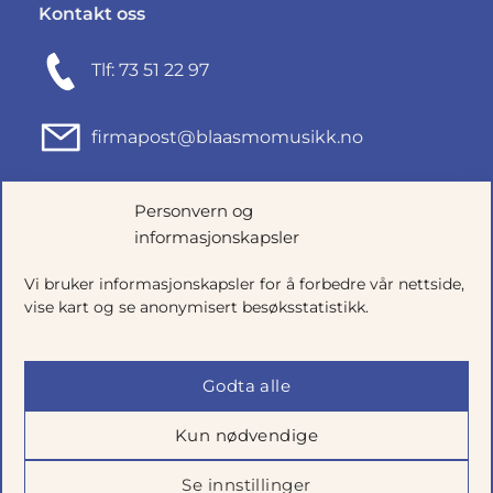
Kontakt oss
Tlf: 73 51 22 97
firmapost@blaasmomusikk.no
Fjordgata 46, 7010 TRONDHEIM
Personvern og
informasjonskapsler
Org.nr: 935434165
Vi bruker informasjonskapsler for å forbedre vår nettside,
vise kart og se anonymisert besøksstatistikk.
Godta alle
Kun nødvendige
Se innstillinger