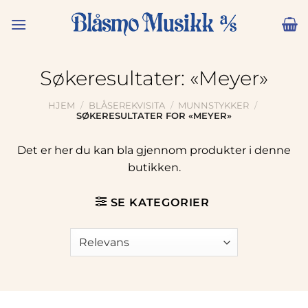
Skip
to
content
Søkeresultater: «Meyer»
HJEM
/
BLÅSEREKVISITA
/
MUNNSTYKKER
/
SØKERESULTATER FOR «MEYER»
Det er her du kan bla gjennom produkter i denne
butikken.
SE KATEGORIER